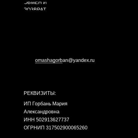
ОБМЕН И
ВОЗВРАТ
omashagorb
аn@yandex.ru
РЕКВИЗИТЫ:
ИП Горбань Мария
Александровна
ИНН 502913627737
ОГРНИП 317502900065260