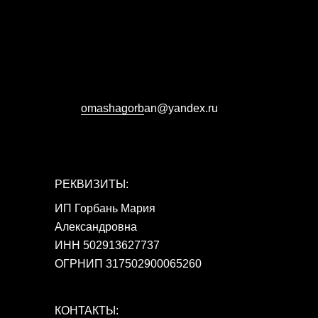
omashagorb
аn@yandex.ru
РЕКВИЗИТЫ:
ИП Горбань Мария
Александровна
ИНН 502913627737
ОГРНИП 317502900065260
КОНТАКТЫ: