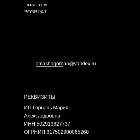
ОБМЕН И
ВОЗВРАТ
omashagorb
аn@yandex.ru
РЕКВИЗИТЫ:
ИП Горбань Мария
Александровна
ИНН 502913627737
ОГРНИП 317502900065260