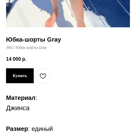
Юбка-шорты Gray
SKU:
Юбка-шорты Gray
14 000
р.
Купить
Материал
:
Джинса
Размер
:
единый