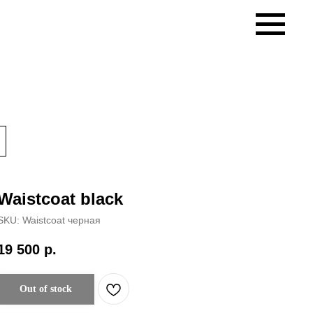
Waistcoat black
SKU:
Waistcoat черная
19 500
р.
Out of stock